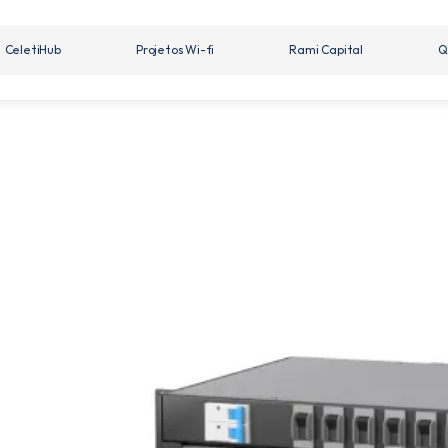
CeletiHub
Projetos Wi-fi
Rami Capital
Q