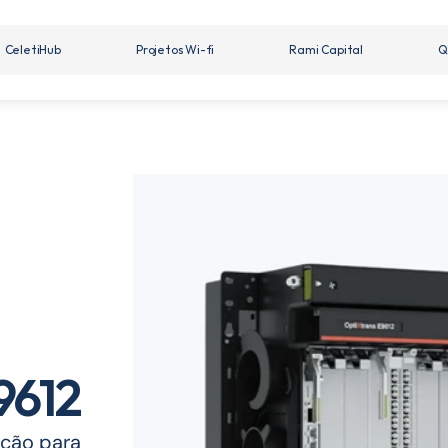
CeletiHub
Projetos Wi-fi
Rami Capital
Q
9612
ção para 