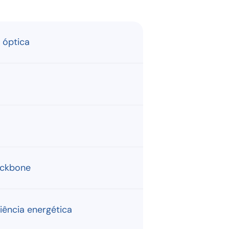
 óptica
ackbone
ência energética