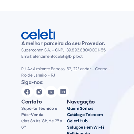
A melhor parceira do seu Provedor.
Supercomm S.A. - CNPJ: 39.893.680/0001-55 
Email: atendimentoceleti@blip.bot
RJ: Av. Almirante Barroso, 52, 22º andar - Centro - 
Rio de Janeiro - RJ
Siga-nos:
Contato
Navegação
Suporte Técnico e 
Quem Somos
Pós-Venda  
Catálogo Telecom
(das 8h às 18h, de 2ª a 
Celeti Hub
6ª
Soluções em Wi-Fi
Políticas de 